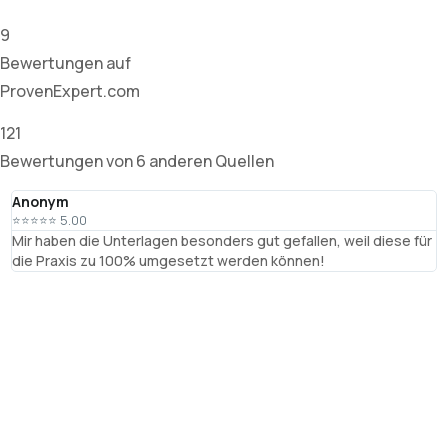
9
Bewertungen auf
ProvenExpert.com
121
Bewertungen von 6 anderen Quellen
Anonym
T
⭐⭐⭐⭐⭐ 5.00
⭐
Mir haben die Unterlagen besonders gut gefallen, weil diese für
R
die Praxis zu 100% umgesetzt werden können!
B