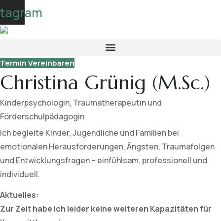
Skip
stagram
to
content
Termin Vereinbaren
Christina Grünig (M.Sc.)
Kinderpsychologin, Traumatherapeutin und
Förderschulpädagogin
Ich begleite Kinder, Jugendliche und Familien bei
emotionalen Herausforderungen, Ängsten, Traumafolgen
und Entwicklungsfragen – einfühlsam, professionell und
individuell.
Aktuelles:
Zur Zeit habe ich leider keine weiteren Kapazitäten für