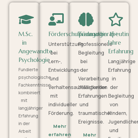
M.Sc.
Förderschulpädagogin
Traumatherapeutin
15+
in
Jahre
Unterstützung
Professionelle
Angewandte
Erfahrung
bei
Begleitung
Psychologie
Lern-,
bei
Langjährige
Fundierte
Entwicklungs-
der
Erfahrung
psychologische
und
Verarbeitung
in
Fachkenntnisse
Verhaltensauffälligkeiten
belastender
der
kombiniert
mit
Erfahrungen
Begleitung
mit
individueller
und
von
langjähriger
Förderung.
traumatischer
Kindern,
Erfahrung
Ereignisse.
Jugendliche
in der
Mehr
und
Arbeit
erfahren
Mehr