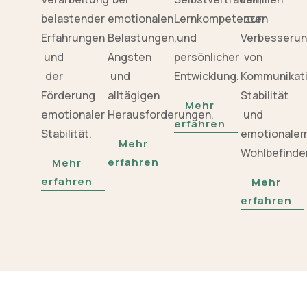
belastender
emotionalen
Lernkompetenzen
zur
Erfahrungen
Belastungen,
und
Verbesseru
und
Ängsten
persönlicher
von
der
und
Entwicklung.
Kommunikati
Förderung
alltägigen
Stabilität
Mehr
emotionaler
Herausforderungen.
und
erfahren
Stabilität.
emotionale
Mehr
Wohlbefinde
erfahren
Mehr
erfahren
Mehr
erfahren