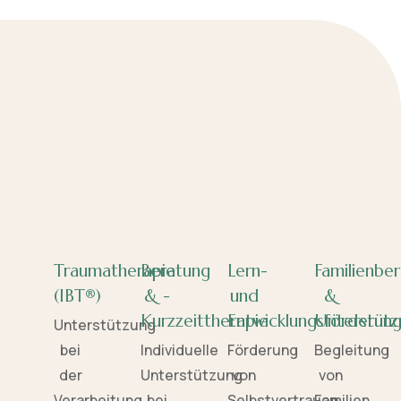
Traumatherapie
Beratung
Lern-
Familienbe
(IBT®)
& -
und
&
Kurzzeittherapie
Entwicklungsförderun
Unterstütz
Unterstützung
bei
Individuelle
Förderung
Begleitung
der
Unterstützung
von
von
Verarbeitung
bei
Selbstvertrauen,
Familien