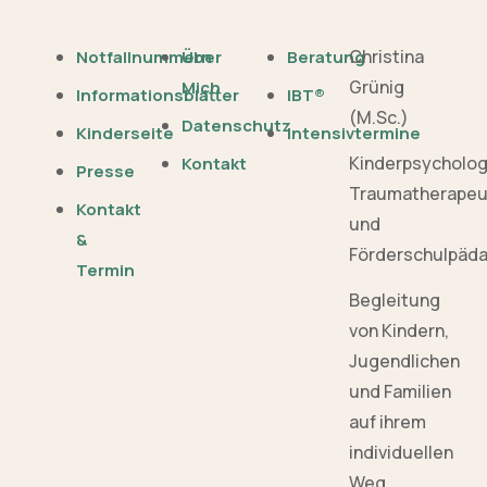
Christina
Notfallnummern
Über
Beratung
Grünig
Mich
Informationsblätter
IBT®
(M.Sc.)
Datenschutz
Kinderseite
Intensivtermine
Kinderpsycholo
Kontakt
Presse
Traumatherapeu
Kontakt
und
&
Förderschulpäd
Termin
Begleitung
von Kindern,
Jugendlichen
und Familien
auf ihrem
individuellen
Weg.