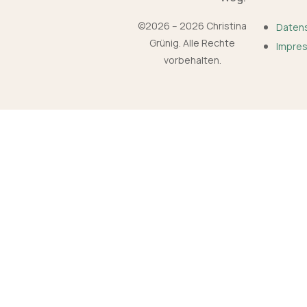
©2026 – 2026 Christina
Daten
Grünig. Alle Rechte
Impre
vorbehalten.