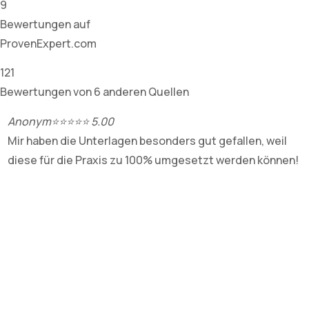
9
Bewertungen auf
ProvenExpert.com
121
Bewertungen von 6 anderen Quellen
Anonym
⭐⭐⭐⭐⭐ 5.00
T
Mir haben die Unterlagen besonders gut gefallen, weil
R
diese für die Praxis zu 100% umgesetzt werden können!
u
S