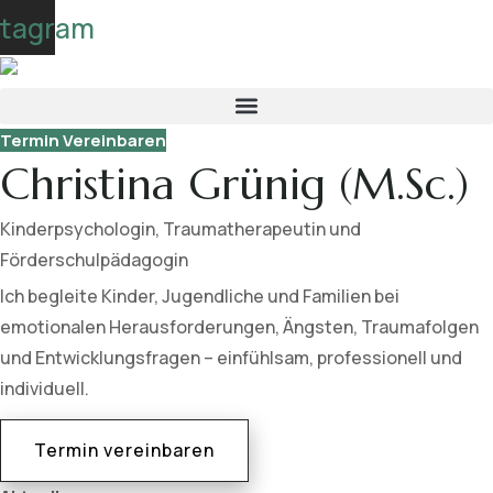
Skip
stagram
to
content
Termin Vereinbaren
Christina Grünig (M.Sc.)
Kinderpsychologin, Traumatherapeutin und
Förderschulpädagogin
Ich begleite Kinder, Jugendliche und Familien bei
emotionalen Herausforderungen, Ängsten, Traumafolgen
und Entwicklungsfragen – einfühlsam, professionell und
individuell.
Termin vereinbaren