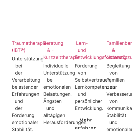
Traumatherapie
Beratung
Lern-
Familienbe
(IBT®)
& -
und
&
Kurzzeittherapie
Entwicklungsförderung
Unterstütz
Unterstützung
bei
Individuelle
Förderung
Begleitung
der
Unterstützung
von
von
Verarbeitung
bei
Selbstvertrauen,
Familien
belastender
emotionalen
Lernkompetenzen
zur
Erfahrungen
Belastungen,
und
Verbesseru
und
Ängsten
persönlicher
von
der
und
Entwicklung.
Kommunikat
Förderung
alltägigen
Stabilität
Mehr
emotionaler
Herausforderungen.
und
erfahren
Stabilität.
emotional