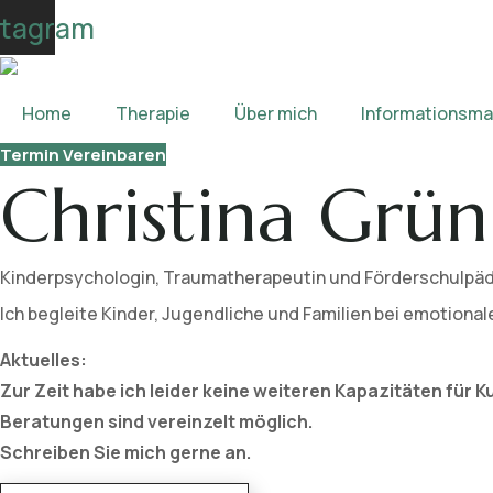
Skip
stagram
to
content
Home
Therapie
Über mich
Informationsmat
Termin Vereinbaren
Christina Grün
Kinderpsychologin, Traumatherapeutin und Förderschulpä
Ich begleite Kinder, Jugendliche und Familien bei emotiona
Aktuelles:
Zur Zeit habe ich leider keine weiteren Kapazitäten für 
Beratungen sind vereinzelt möglich.
Schreiben Sie mich gerne an.