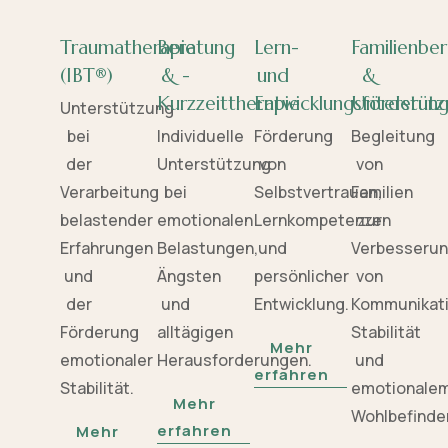
Traumatherapie
Beratung
Lern-
Familienbe
(IBT®)
& -
und
&
Kurzzeittherapie
Entwicklungsförderun
Unterstütz
Unterstützung
bei
Individuelle
Förderung
Begleitung
der
Unterstützung
von
von
Verarbeitung
bei
Selbstvertrauen,
Familien
belastender
emotionalen
Lernkompetenzen
zur
Erfahrungen
Belastungen,
und
Verbesseru
und
Ängsten
persönlicher
von
der
und
Entwicklung.
Kommunikati
Förderung
alltägigen
Stabilität
Mehr
emotionaler
Herausforderungen.
und
erfahren
Stabilität.
emotionale
Mehr
Wohlbefinde
erfahren
Mehr