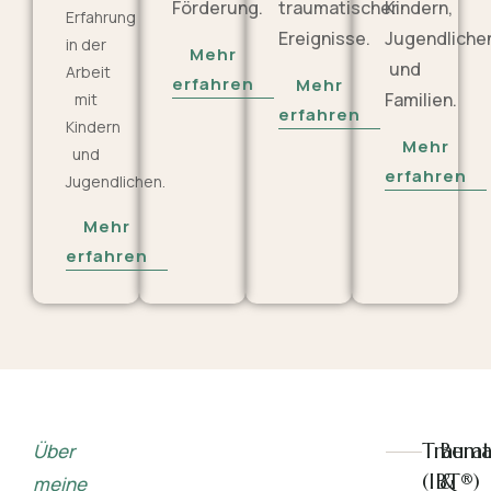
Förderung.
traumatischer
Kindern,
Erfahrung
Ereignisse.
Jugendliche
in der
Mehr
und
Arbeit
erfahren
Mehr
Familien.
mit
erfahren
Kindern
Mehr
und
erfahren
Jugendlichen.
Mehr
erfahren
Trauma
Bera
Über
(IBT®)
&
meine