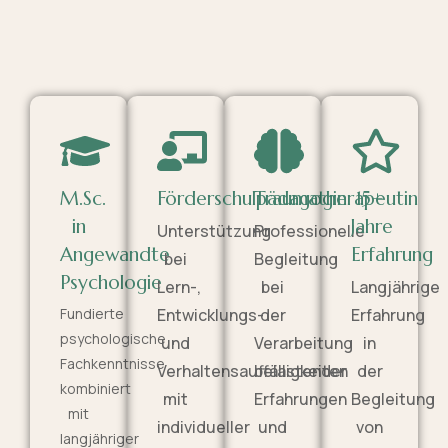
M.Sc.
Förderschulpädagogin
Traumatherapeutin
15+
in
Jahre
Unterstützung
Professionelle
Angewandte
Erfahrung
bei
Begleitung
Psychologie
Lern-,
bei
Langjährige
Fundierte
Entwicklungs-
der
Erfahrung
psychologische
und
Verarbeitung
in
Fachkenntnisse
Verhaltensauffälligkeiten
belastender
der
kombiniert
mit
Erfahrungen
Begleitung
mit
individueller
und
von
langjähriger