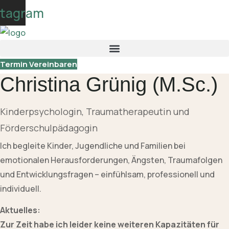
Skip
stagram
to
content
Termin Vereinbaren
Christina Grünig (M.Sc.)
Kinderpsychologin, Traumatherapeutin und
Förderschulpädagogin
Ich begleite Kinder, Jugendliche und Familien bei
emotionalen Herausforderungen, Ängsten, Traumafolgen
und Entwicklungsfragen – einfühlsam, professionell und
individuell.
Aktuelles:
Zur Zeit habe ich leider keine weiteren Kapazitäten für