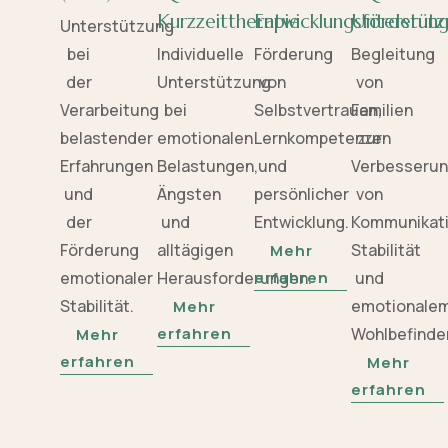
Kurzzeittherapie
Entwicklungsförderun
Unterstütz
Unterstützung
bei
Individuelle
Förderung
Begleitung
der
Unterstützung
von
von
Verarbeitung
bei
Selbstvertrauen,
Familien
belastender
emotionalen
Lernkompetenzen
zur
Erfahrungen
Belastungen,
und
Verbesseru
und
Ängsten
persönlicher
von
der
und
Entwicklung.
Kommunikati
Förderung
alltägigen
Stabilität
Mehr
emotionaler
Herausforderungen.
erfahren
und
Stabilität.
emotionale
Mehr
erfahren
Wohlbefinde
Mehr
erfahren
Mehr
erfahren