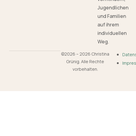
Jugendlichen
und Familien
auf ihrem
individuellen
Weg.
©2026 – 2026 Christina
Daten
Grünig. Alle Rechte
Impre
vorbehalten.