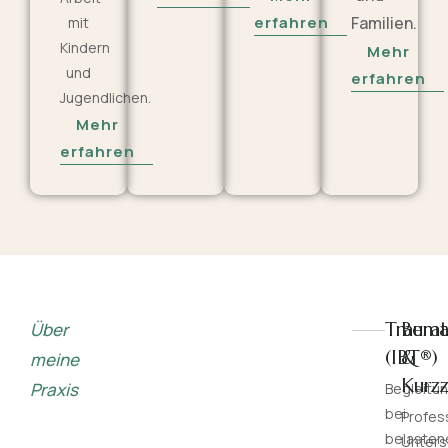
erfahren
Familien.
mit
Kindern
Mehr
und
erfahren
Jugendlichen.
Mehr
erfahren
Trauma
Bera
Über
(IBT®)
&
meine
Kurzz
Praxis
Begleitu
bei
Profes
belasten
Unters