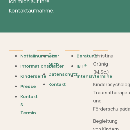
ich mich auf Ihre
Kontaktaufnahme.
Christina
Notfallnummern
Über
Beratung
Grünig
Mich
Informationsblätter
IBT®
(M.Sc.)
Datenschutz
Kinderseite
Intensivtermine
Kinderpsycholo
Kontakt
Presse
Traumatherapeu
Kontakt
und
&
Förderschulpäd
Termin
Begleitung
von Kindern,