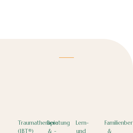
Traumatherapie
Beratung
Lern-
Familienbe
(IBT®)
& -
und
&