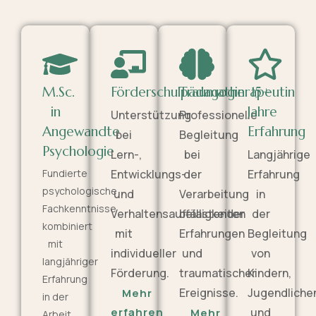
M.Sc.
Förderschulpädagogin
Traumatherapeutin
15+
in
Jahre
Unterstützung
Professionelle
Angewandte
Erfahrung
bei
Begleitung
Psychologie
Lern-,
bei
Langjährige
Fundierte
Entwicklungs-
der
Erfahrung
psychologische
und
Verarbeitung
in
Fachkenntnisse
Verhaltensauffälligkeiten
belastender
der
kombiniert
mit
Erfahrungen
Begleitung
mit
individueller
und
von
langjähriger
Förderung.
traumatischer
Kindern,
Erfahrung
Ereignisse.
Jugendliche
Mehr
in der
erfahren
und
Mehr
Arbeit