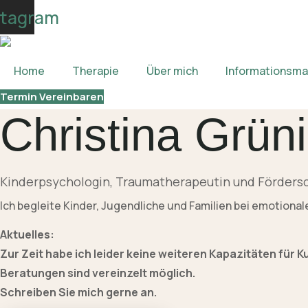
Skip
stagram
to
content
Home
Therapie
Über mich
Informationsmat
Termin Vereinbaren
Christina Grün
Kinderpsychologin, Traumatherapeutin und Förders
Ich begleite Kinder, Jugendliche und Familien bei emotiona
Aktuelles:
Zur Zeit habe ich leider keine weiteren Kapazitäten für 
Beratungen sind vereinzelt möglich.
Schreiben Sie mich gerne an.