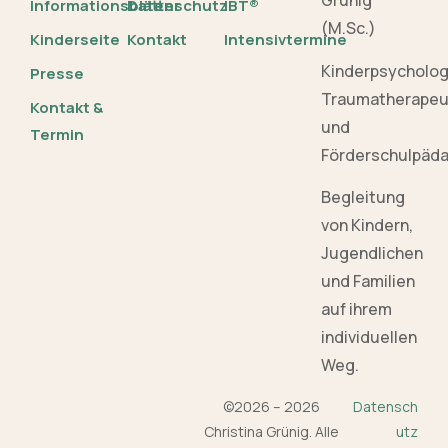
Grünig
Informationsblätter
Datenschutz
IBT®
(M.Sc.)
Kinderseite
Kontakt
Intensivtermine
Kinderpsycholo
Presse
Traumatherapeu
Kontakt &
und
Termin
Förderschulpäd
Begleitung
von Kindern,
Jugendlichen
und Familien
auf ihrem
individuellen
Weg.
©2026 – 2026
Datensch
Christina Grünig. Alle
utz