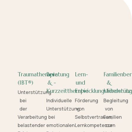
Traumatherapie
Beratung
Lern-
Familienbe
(IBT®)
& -
und
&
Kurzzeittherapie
Entwicklungsförderun
Unterstütz
Unterstützung
bei
Individuelle
Förderung
Begleitung
der
Unterstützung
von
von
Verarbeitung
bei
Selbstvertrauen,
Familien
belastender
emotionalen
Lernkompetenzen
zur