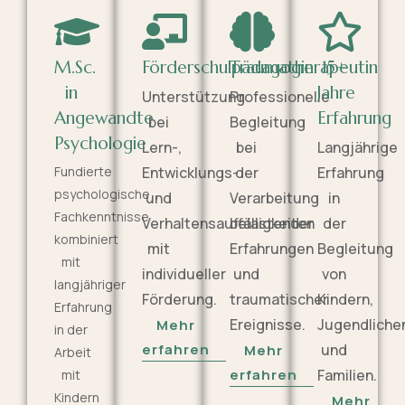
M.Sc.
Förderschulpädagogin
Traumatherapeutin
15+
in
Jahre
Unterstützung
Professionelle
Angewandte
Erfahrung
bei
Begleitung
Psychologie
Lern-,
bei
Langjährige
Fundierte
Entwicklungs-
der
Erfahrung
psychologische
und
Verarbeitung
in
Fachkenntnisse
Verhaltensauffälligkeiten
belastender
der
kombiniert
mit
Erfahrungen
Begleitung
mit
individueller
und
von
langjähriger
Förderung.
traumatischer
Kindern,
Erfahrung
Ereignisse.
Jugendliche
Mehr
in der
erfahren
und
Mehr
Arbeit
erfahren
Familien.
mit
Kindern
Mehr