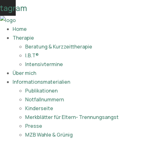
Skip
stagram
to
content
Home
Therapie
Beratung & Kurzzeittherapie
I.B.T®
Intensivtermine
Über mich
Informationsmaterialien
Publikationen​
Notfallnummern
Kinderseite
Merkblätter für Eltern- Trennungsangst
Presse
MZB Wahle & Grünig