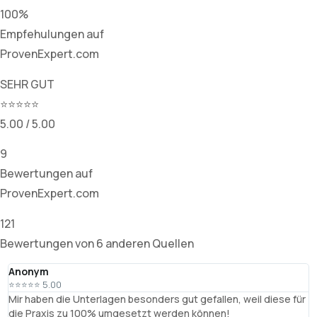
100%
Empfehulungen auf
ProvenExpert.com
SEHR GUT
⭐⭐⭐⭐⭐
5.00 / 5.00
9
Bewertungen auf
ProvenExpert.com
121
Bewertungen von 6 anderen Quellen
Anonym
T
⭐⭐⭐⭐⭐ 5.00
⭐
Mir haben die Unterlagen besonders gut gefallen, weil diese für
R
die Praxis zu 100% umgesetzt werden können!
B