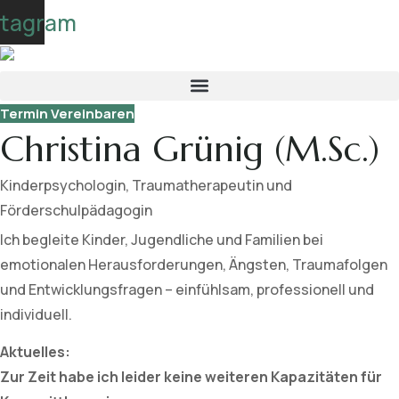
Skip
stagram
to
content
Termin Vereinbaren
Christina Grünig (M.Sc.)
Kinderpsychologin, Traumatherapeutin und
Förderschulpädagogin
Ich begleite Kinder, Jugendliche und Familien bei
emotionalen Herausforderungen, Ängsten, Traumafolgen
und Entwicklungsfragen – einfühlsam, professionell und
individuell.
Aktuelles:
Zur Zeit habe ich leider keine weiteren Kapazitäten für