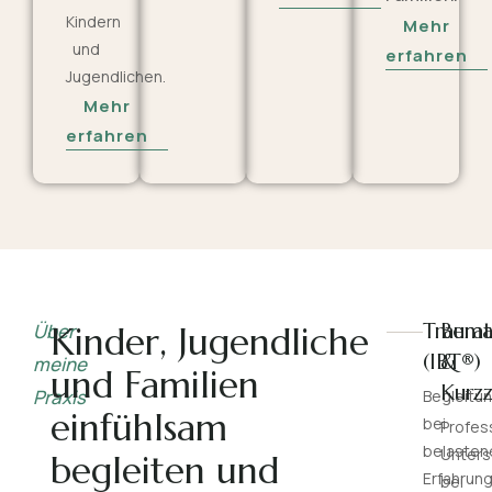
Kindern
Mehr
und
erfahren
Jugendlichen.
Mehr
erfahren
Trauma
Bera
Über
Kinder, Jugendliche
(IBT®)
&
meine
und Familien
Kurzz
Praxis
Begleitu
einfühlsam
bei
Profes
belasten
Unters
begleiten und
Erfahrun
bei