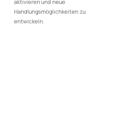
aktivieren und neue
Handlungsmöglichkeiten zu
entwickeln.
Ich nehme mir die Zeit, die nötig ist
und gebe jedem Kind den Raum, den
es benötigt.