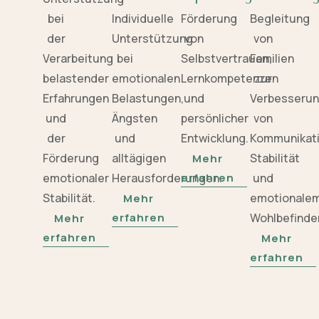
bei
Individuelle
Förderung
Begleitung
der
Unterstützung
von
von
Verarbeitung
bei
Selbstvertrauen,
Familien
belastender
emotionalen
Lernkompetenzen
zur
Erfahrungen
Belastungen,
und
Verbesseru
und
Ängsten
persönlicher
von
der
und
Entwicklung.
Kommunikati
Förderung
alltägigen
Stabilität
Mehr
emotionaler
Herausforderungen.
erfahren
und
Stabilität.
emotionale
Mehr
erfahren
Wohlbefinde
Mehr
erfahren
Mehr
erfahren