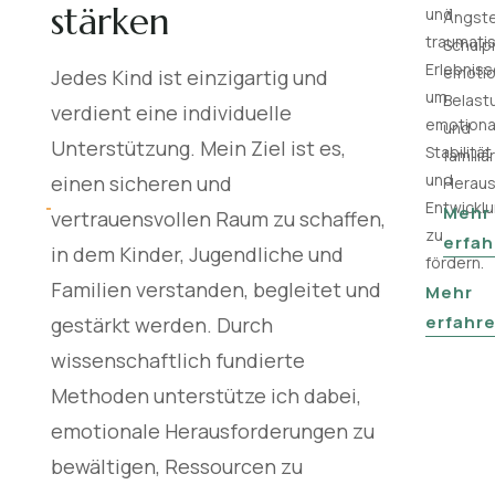
stärken
und
Ängste
traumati
Schulp
Erlebniss
emotio
Jedes Kind ist einzigartig und
um
Belast
verdient eine individuelle
emotiona
und
Unterstützung. Mein Ziel ist es,
Stabilität
familiä
und
einen sicheren und
Heraus
Entwickl
Mehr
vertrauensvollen Raum zu schaffen,
zu
erfa
in dem Kinder, Jugendliche und
fördern.
Familien verstanden, begleitet und
Mehr
erfahr
gestärkt werden. Durch
wissenschaftlich fundierte
Methoden unterstütze ich dabei,
emotionale Herausforderungen zu
bewältigen, Ressourcen zu