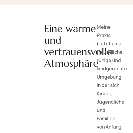
Eine warme
Meine
Praxis
und
bietet eine
vertrauensvolle
freundliche,
ruhige und
Atmosphäre
kindgerechte
Umgebung,
in der sich
Kinder,
Jugendliche
und
Familien
von Anfang