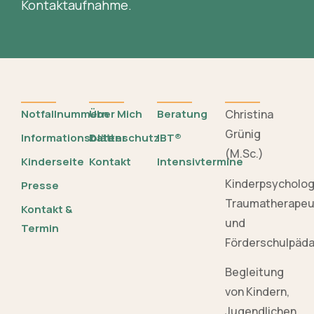
Kontaktaufnahme.
Notfallnummern
Über Mich
Beratung
Christina
Grünig
Informationsblätter
Datenschutz
IBT®
(M.Sc.)
Kinderseite
Kontakt
Intensivtermine
Kinderpsycholo
Presse
Traumatherapeu
Kontakt &
und
Termin
Förderschulpäd
Begleitung
von Kindern,
Jugendlichen