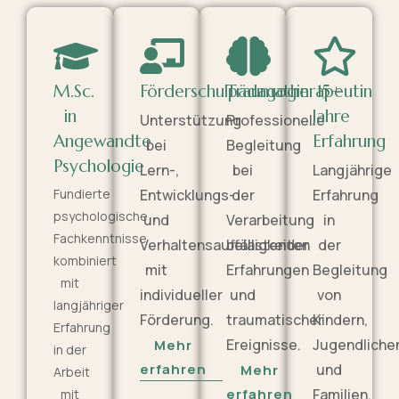
M.Sc.
Förderschulpädagogin
Traumatherapeutin
15+
in
Jahre
Unterstützung
Professionelle
Angewandte
Erfahrung
bei
Begleitung
Psychologie
Lern-,
bei
Langjährige
Fundierte
Entwicklungs-
der
Erfahrung
psychologische
und
Verarbeitung
in
Fachkenntnisse
Verhaltensauffälligkeiten
belastender
der
kombiniert
mit
Erfahrungen
Begleitung
mit
individueller
und
von
langjähriger
Förderung.
traumatischer
Kindern,
Erfahrung
Ereignisse.
Jugendliche
Mehr
in der
erfahren
und
Mehr
Arbeit
erfahren
Familien.
mit