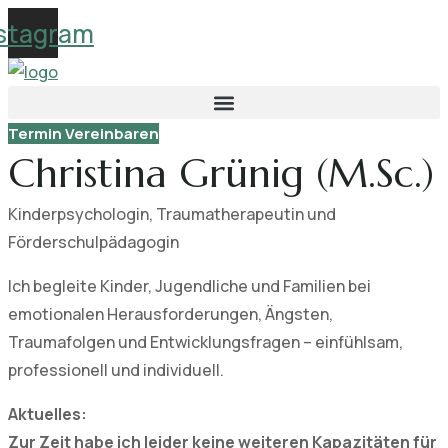
Skip
stagram
to
content
Termin Vereinbaren
Christina Grünig (M.Sc.)
Kinderpsychologin, Traumatherapeutin und
Förderschulpädagogin
Ich begleite Kinder, Jugendliche und Familien bei
emotionalen Herausforderungen, Ängsten,
Traumafolgen und Entwicklungsfragen – einfühlsam,
professionell und individuell.
Aktuelles:
Zur Zeit habe ich leider keine weiteren Kapazitäten für