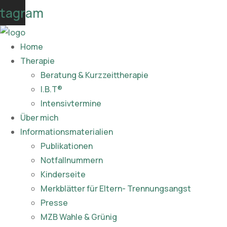
Skip
stagram
to
content
Home
Therapie
Beratung & Kurzzeittherapie
I.B.T®
Intensivtermine
Über mich
Informationsmaterialien
Publikationen​
Notfallnummern
Kinderseite
Merkblätter für Eltern- Trennungsangst
Presse
MZB Wahle & Grünig