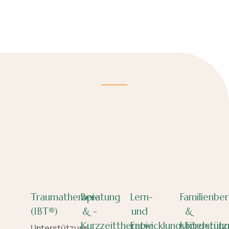
Traumatherapie
Beratung
Lern-
Familienbe
(IBT®)
& -
und
&
Kurzzeittherapie
Entwicklungsförderun
Unterstütz
Unterstützung