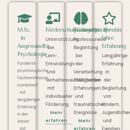
M.Sc.
Förderschulpädagogin
Traumatherapeutin
15+
in
Jahre
Unterstützung
Professionelle
Angewandte
Erfahrung
bei
Begleitung
Psychologie
Lern-,
bei
Langjährige
Fundierte
Entwicklungs-
der
Erfahrung
psychologische
und
Verarbeitung
in
Fachkenntnisse
Verhaltensauffälligkeiten
belastender
der
kombiniert
mit
Erfahrungen
Begleitung
mit
individueller
und
von
langjähriger
Förderung.
traumatischer
Kindern,
Erfahrung
Ereignisse.
Jugendliche
Mehr
in der
erfahren
und
Mehr
Arbeit
erfahren
Familien.
mit