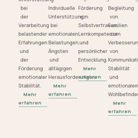
bei
Individuelle
Förderung
Begleitung
der
Unterstützung
von
von
Verarbeitung
bei
Selbstvertrauen,
Familien
belastender
emotionalen
Lernkompetenzen
zur
Erfahrungen
Belastungen,
und
Verbesseru
und
Ängsten
persönlicher
von
der
und
Entwicklung.
Kommunikati
Förderung
alltägigen
Stabilität
Mehr
emotionaler
Herausforderungen.
erfahren
und
Stabilität.
emotionale
Mehr
erfahren
Wohlbefinde
Mehr
erfahren
Mehr
erfahren