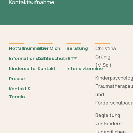
Kontaktaufnahme.
Notfallnummern
Über Mich
Beratung
Christina
Grünig
Informationsblätter
Datenschutz
IBT®
(M.Sc.)
Kinderseite
Kontakt
Intensivtermine
Kinderpsycholo
Presse
Traumatherapeu
Kontakt &
und
Termin
Förderschulpäd
Begleitung
von Kindern,
Jugendlichen