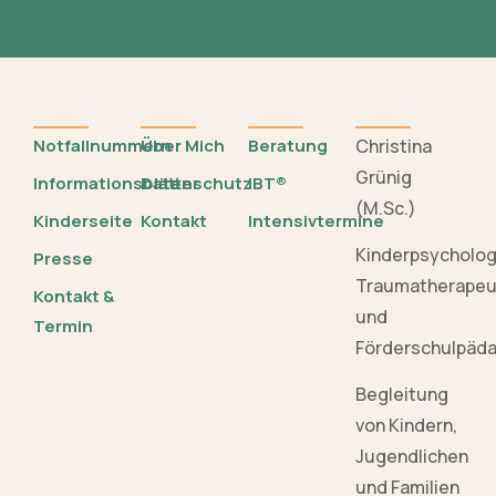
Notfallnummern
Über Mich
Beratung
Christina
Grünig
Informationsblätter
Datenschutz
IBT®
(M.Sc.)
Kinderseite
Kontakt
Intensivtermine
Kinderpsycholo
Presse
Traumatherapeu
Kontakt &
und
Termin
Förderschulpäd
Begleitung
von Kindern,
Jugendlichen
und Familien