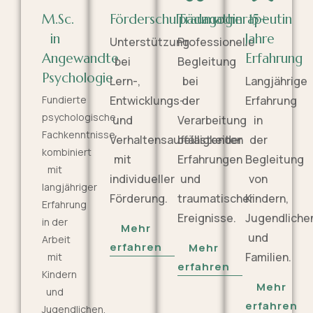
M.Sc.
Förderschulpädagogin
Traumatherapeutin
15+
in
Jahre
Unterstützung
Professionelle
Angewandte
Erfahrung
bei
Begleitung
Psychologie
Lern-,
bei
Langjährige
Fundierte
Entwicklungs-
der
Erfahrung
psychologische
und
Verarbeitung
in
Fachkenntnisse
Verhaltensauffälligkeiten
belastender
der
kombiniert
mit
Erfahrungen
Begleitung
mit
individueller
und
von
langjähriger
Förderung.
traumatischer
Kindern,
Erfahrung
Ereignisse.
Jugendliche
in der
Mehr
und
Arbeit
erfahren
Mehr
Familien.
mit
erfahren
Kindern
Mehr
und
erfahren
Jugendlichen.