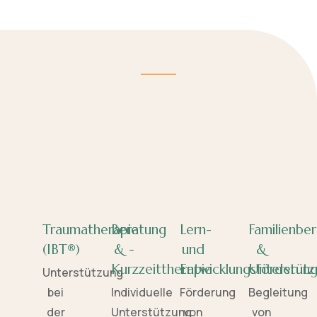
Traumatherapie
Beratung
Lern-
Familienbe
(IBT®)
& -
und
&
Kurzzeittherapie
Entwicklungsförderun
Unterstütz
Unterstützung
bei
Individuelle
Förderung
Begleitung
der
Unterstützung
von
von