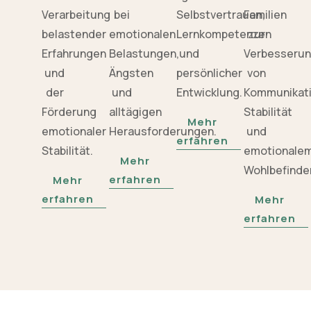
Verarbeitung
bei
Selbstvertrauen,
Familien
belastender
emotionalen
Lernkompetenzen
zur
Erfahrungen
Belastungen,
und
Verbesseru
und
Ängsten
persönlicher
von
der
und
Entwicklung.
Kommunikati
Förderung
alltägigen
Stabilität
Mehr
emotionaler
Herausforderungen.
und
erfahren
Stabilität.
emotionale
Mehr
Wohlbefinde
erfahren
Mehr
erfahren
Mehr
erfahren