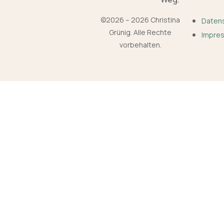
©2026 – 2026 Christina
Daten
Grünig. Alle Rechte
Impre
vorbehalten.