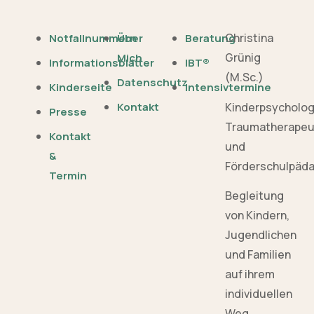
Christina
Notfallnummern
Über
Beratung
Grünig
Mich
Informationsblätter
IBT®
(M.Sc.)
Datenschutz
Kinderseite
Intensivtermine
Kinderpsycholo
Kontakt
Presse
Traumatherapeu
Kontakt
und
&
Förderschulpäd
Termin
Begleitung
von Kindern,
Jugendlichen
und Familien
auf ihrem
individuellen
Weg.