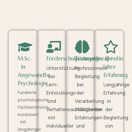
M.Sc.
Förderschulpädagogin
Traumatherapeutin
15+
in
Jahre
Unterstützung
Professionelle
Angewandte
Erfahrung
bei
Begleitung
Psychologie
Lern-,
bei
Langjährige
Fundierte
Entwicklungs-
der
Erfahrung
psychologische
und
Verarbeitung
in
Fachkenntnisse
Verhaltensauffälligkeiten
belastender
der
kombiniert
mit
Erfahrungen
Begleitung
mit
individueller
und
von
langjähriger