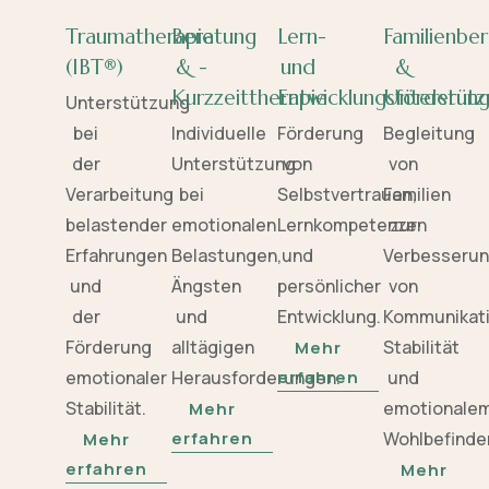
Traumatherapie
Beratung
Lern-
Familienbe
(IBT®)
& -
und
&
Kurzzeittherapie
Entwicklungsförderun
Unterstütz
Unterstützung
bei
Individuelle
Förderung
Begleitung
der
Unterstützung
von
von
Verarbeitung
bei
Selbstvertrauen,
Familien
belastender
emotionalen
Lernkompetenzen
zur
Erfahrungen
Belastungen,
und
Verbesseru
und
Ängsten
persönlicher
von
der
und
Entwicklung.
Kommunikati
Förderung
alltägigen
Stabilität
Mehr
emotionaler
Herausforderungen.
erfahren
und
Stabilität.
emotionale
Mehr
erfahren
Wohlbefinde
Mehr
erfahren
Mehr