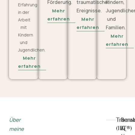
Förderung.
traumatischer
Kindern,
Erfahrung
Ereignisse.
Jugendliche
Mehr
in der
erfahren
und
Mehr
Arbeit
erfahren
Familien.
mit
Kindern
Mehr
und
erfahren
Jugendlichen.
Mehr
erfahren
Trauma
Bera
Über
(IBT®)
&
meine