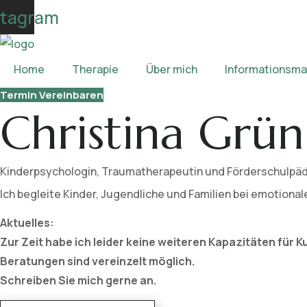
Skip
stagram
to
content
Home
Therapie
Über mich
Informationsmat
Termin Vereinbaren
Christina Grün
Kinderpsychologin, Traumatherapeutin und Förderschulpä
Ich begleite Kinder, Jugendliche und Familien bei emotiona
Aktuelles:
Zur Zeit habe ich leider keine weiteren Kapazitäten für 
Beratungen sind vereinzelt möglich.
Schreiben Sie mich gerne an.