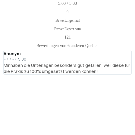
5.00 / 5.00
9
Bewertungen auf
ProvenExpert.com
121
Bewertungen von 6 anderen Quellen
Anonym
T
⭐⭐⭐⭐⭐ 5.00
⭐
Mir haben die Unterlagen besonders gut gefallen, weil diese für
R
die Praxis zu 100% umgesetzt werden können!
B