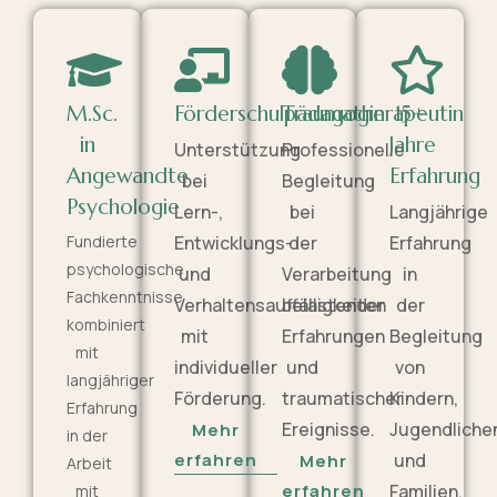
M.Sc.
Förderschulpädagogin
Traumatherapeutin
15+
in
Jahre
Unterstützung
Professionelle
Angewandte
Erfahrung
bei
Begleitung
Psychologie
Lern-,
bei
Langjährige
Fundierte
Entwicklungs-
der
Erfahrung
psychologische
und
Verarbeitung
in
Fachkenntnisse
Verhaltensauffälligkeiten
belastender
der
kombiniert
mit
Erfahrungen
Begleitung
mit
individueller
und
von
langjähriger
Förderung.
traumatischer
Kindern,
Erfahrung
Ereignisse.
Jugendliche
Mehr
in der
erfahren
und
Mehr
Arbeit
erfahren
Familien.
mit