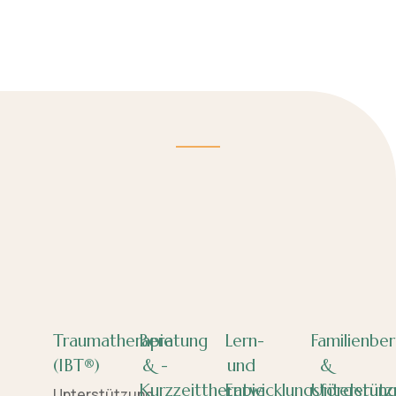
Traumatherapie
Beratung
Lern-
Familienbe
(IBT®)
& -
und
&
Kurzzeittherapie
Entwicklungsförderun
Unterstütz
Unterstützung