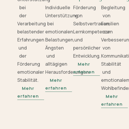
bei
Individuelle
Förderung
Begleitung
der
Unterstützung
von
von
Verarbeitung
bei
Selbstvertrauen,
Familien
belastender
emotionalen
Lernkompetenzen
zur
Erfahrungen
Belastungen,
und
Verbesseru
und
Ängsten
persönlicher
von
der
und
Entwicklung.
Kommunikati
Förderung
alltägigen
Stabilität
Mehr
emotionaler
Herausforderungen.
erfahren
und
Stabilität.
emotionale
Mehr
erfahren
Wohlbefinde
Mehr
erfahren
Mehr
erfahren