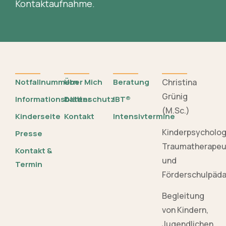
Kontaktaufnahme.
Notfallnummern
Über Mich
Beratung
Christina
Grünig
Informationsblätter
Datenschutz
IBT®
(M.Sc.)
Kinderseite
Kontakt
Intensivtermine
Kinderpsycholo
Presse
Traumatherapeu
Kontakt &
und
Termin
Förderschulpäd
Begleitung
von Kindern,
Jugendlichen