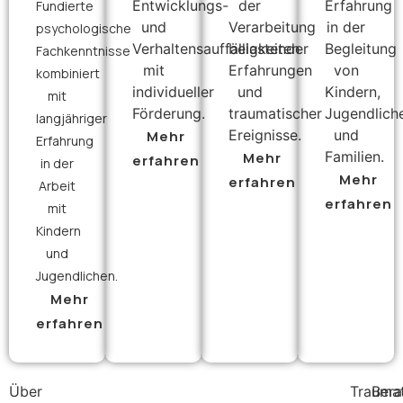
Entwicklungs-
der
Erfahrung
Fundierte
und
Verarbeitung
in der
psychologische
Verhaltensauffälligkeiten
belastender
Begleitung
Fachkenntnisse
mit
Erfahrungen
von
kombiniert
individueller
und
Kindern,
mit
Förderung.
traumatischer
Jugendlich
langjähriger
Ereignisse.
und
Mehr
Erfahrung
Familien.
Mehr
erfahren
in der
Mehr
erfahren
Arbeit
erfahren
mit
Kindern
und
Jugendlichen.
Mehr
erfahren
Über
Traumat
Bera