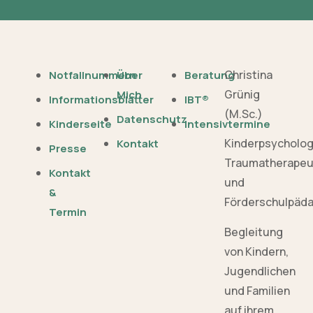
Christina
Notfallnummern
Über
Beratung
Grünig
Mich
Informationsblätter
IBT®
(M.Sc.)
Datenschutz
Kinderseite
Intensivtermine
Kinderpsycholo
Kontakt
Presse
Traumatherapeu
Kontakt
und
&
Förderschulpäd
Termin
Begleitung
von Kindern,
Jugendlichen
und Familien
auf ihrem