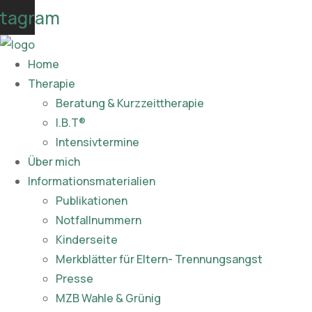
Skip
stagram
to
content
Home
Therapie
Beratung & Kurzzeittherapie
I.B.T®
Intensivtermine
Über mich
Informationsmaterialien
Publikationen​
Notfallnummern
Kinderseite
Merkblätter für Eltern- Trennungsangst
Presse
MZB Wahle & Grünig