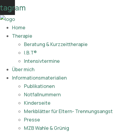
Skip
stagram
to
content
Home
Therapie
Beratung & Kurzzeittherapie
I.B.T®
Intensivtermine
Über mich
Informationsmaterialien
Publikationen​
Notfallnummern
Kinderseite
Merkblätter für Eltern- Trennungsangst
Presse
MZB Wahle & Grünig