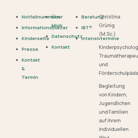
Christina
Notfallnummern
Über
Beratung
Grünig
Mich
Informationsblätter
IBT®
(M.Sc.)
Datenschutz
Kinderseite
Intensivtermine
Kinderpsycholo
Kontakt
Presse
Traumatherapeu
Kontakt
und
&
Förderschulpäd
Termin
Begleitung
von Kindern,
Jugendlichen
und Familien
auf ihrem
individuellen
Weg.