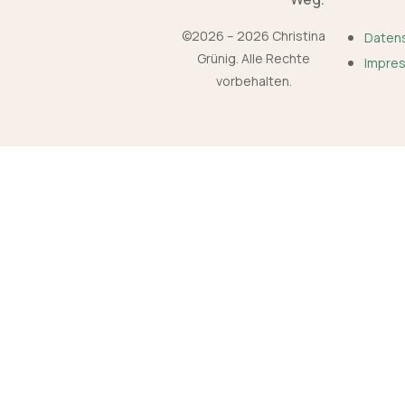
©2026 – 2026 Christina
Daten
Grünig. Alle Rechte
Impre
vorbehalten.