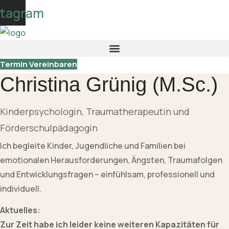
Skip
stagram
to
content
Termin Vereinbaren
Christina Grünig (M.Sc.)
Kinderpsychologin, Traumatherapeutin und
Förderschulpädagogin
Ich begleite Kinder, Jugendliche und Familien bei
emotionalen Herausforderungen, Ängsten, Traumafolgen
und Entwicklungsfragen – einfühlsam, professionell und
individuell.
Aktuelles:
Zur Zeit habe ich leider keine weiteren Kapazitäten für