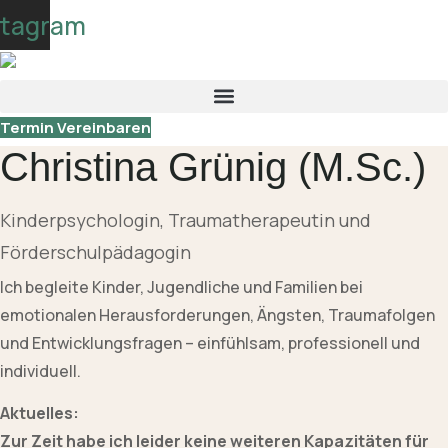
Skip
stagram
to
content
Termin Vereinbaren
Christina Grünig (M.Sc.)
Kinderpsychologin, Traumatherapeutin und
Förderschulpädagogin
Ich begleite Kinder, Jugendliche und Familien bei
emotionalen Herausforderungen, Ängsten, Traumafolgen
und Entwicklungsfragen – einfühlsam, professionell und
individuell.
Aktuelles:
Zur Zeit habe ich leider keine weiteren Kapazitäten für