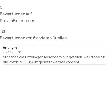
9
Bewertungen auf
ProvenExpert.com
121
Bewertungen von 6 anderen Quellen
Anonym
T
⭐⭐⭐⭐⭐ 5.00
⭐
Mir haben die Unterlagen besonders gut gefallen, weil diese für
R
die Praxis zu 100% umgesetzt werden können!
B