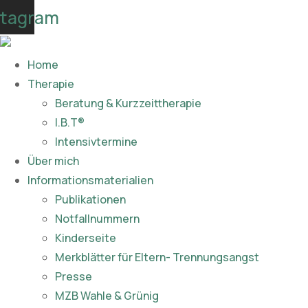
Skip
stagram
to
content
Home
Therapie
Beratung & Kurzzeittherapie
I.B.T®
Intensivtermine
Über mich
Informationsmaterialien
Publikationen​
Notfallnummern
Kinderseite
Merkblätter für Eltern- Trennungsangst
Presse
MZB Wahle & Grünig