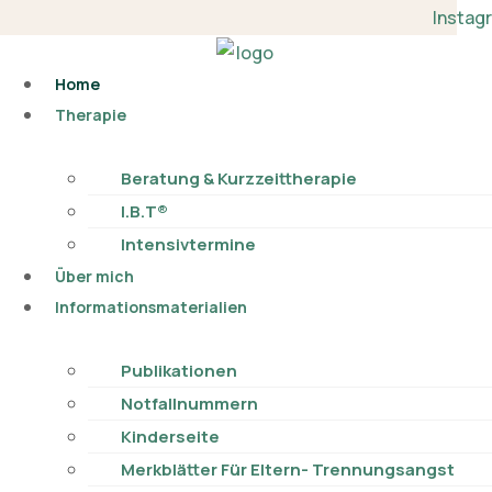
Skip
Instag
to
content
Home
Therapie
Beratung & Kurzzeittherapie
I.B.T®
Intensivtermine
Über mich
Informationsmaterialien
Publikationen​
Notfallnummern
Kinderseite
Merkblätter Für Eltern- Trennungsangst