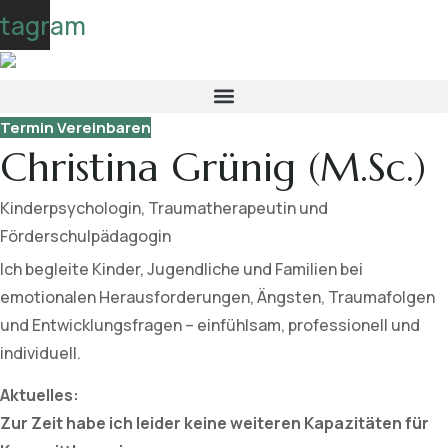
Skip
stagram
to
content
Termin Vereinbaren
Christina Grünig (M.Sc.)
Kinderpsychologin, Traumatherapeutin und
Förderschulpädagogin
Ich begleite Kinder, Jugendliche und Familien bei
emotionalen Herausforderungen, Ängsten, Traumafolgen
und Entwicklungsfragen – einfühlsam, professionell und
individuell.
Aktuelles:
Zur Zeit habe ich leider keine weiteren Kapazitäten für