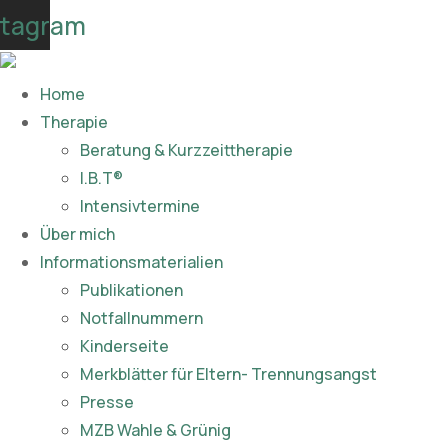
Skip
stagram
to
content
Home
Therapie
Beratung & Kurzzeittherapie
I.B.T®
Intensivtermine
Über mich
Informationsmaterialien
Publikationen​
Notfallnummern
Kinderseite
Merkblätter für Eltern- Trennungsangst
Presse
MZB Wahle & Grünig