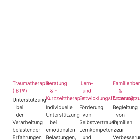
Traumatherapie
Beratung
Lern-
Familienbe
(IBT®)
& -
und
&
Kurzzeittherapie
Entwicklungsförderung
Unterstütz
Unterstützung
bei
Individuelle
Förderung
Begleitung
der
Unterstützung
von
von
Verarbeitung
bei
Selbstvertrauen,
Familien
belastender
emotionalen
Lernkompetenzen
zur
Erfahrungen
Belastungen,
und
Verbesseru