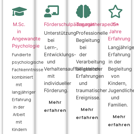
M.Sc.
Förderschulpädagogin
Traumatherapeutin
15+
in
Jahre
Unterstützung
Professionelle
Angewandte
Erfahrung
bei
Begleitung
Psychologie
Lern-,
bei
Langjährig
Entwicklungs-
der
Erfahrung
Fundierte
und
Verarbeitung
in der
psychologische
Verhaltensauffälligkeiten
belastender
Begleitung
Fachkenntnisse
mit
Erfahrungen
von
kombiniert
individueller
und
Kindern,
mit
Förderung.
traumatischer
Jugendlich
langjähriger
Ereignisse.
und
Erfahrung
Mehr
Familien.
in der
Mehr
erfahren
Arbeit
Mehr
erfahren
mit
erfahren
Kindern