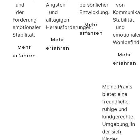
und
Ängsten
persönlicher
von
der
und
Entwicklung.
Kommunikat
Förderung
alltägigen
Stabilität
Mehr
emotionaler
Herausforderungen.
und
erfahren
Stabilität.
emotional
Mehr
Wohlbefind
Mehr
erfahren
Mehr
erfahren
erfahren
Meine Praxis
bietet eine
freundliche,
ruhige und
kindgerechte
Umgebung, in
der sich
Kinder,