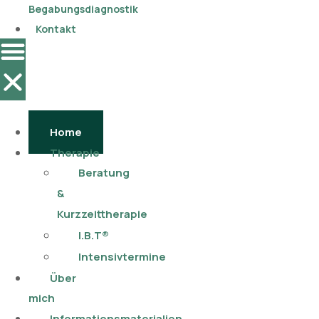
Begabungsdiagnostik
Kontakt
Home
Therapie
Beratung
&
Kurzzeittherapie
I.B.T®
Intensivtermine
Über
mich
Informationsmaterialien