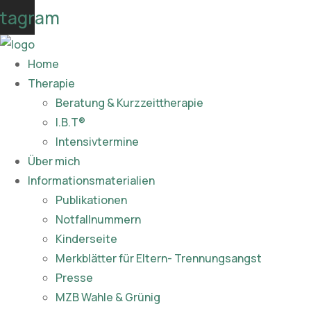
Skip
stagram
to
content
Home
Therapie
Beratung & Kurzzeittherapie
I.B.T®
Intensivtermine
Über mich
Informationsmaterialien
Publikationen​
Notfallnummern
Kinderseite
Merkblätter für Eltern- Trennungsangst
Presse
MZB Wahle & Grünig