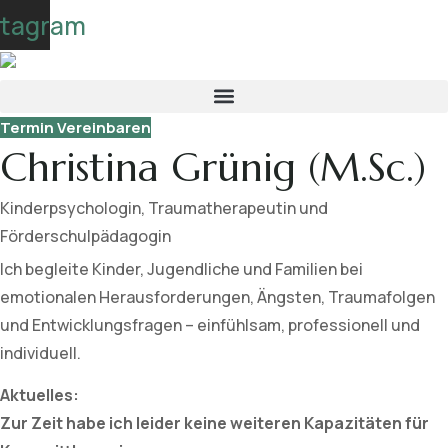
Skip
stagram
to
content
Termin Vereinbaren
Christina Grünig (M.Sc.)
Kinderpsychologin, Traumatherapeutin und
Förderschulpädagogin
Ich begleite Kinder, Jugendliche und Familien bei
emotionalen Herausforderungen, Ängsten, Traumafolgen
und Entwicklungsfragen – einfühlsam, professionell und
individuell.
Aktuelles:
Zur Zeit habe ich leider keine weiteren Kapazitäten für