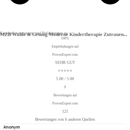
Kundenbewertungen und Erfahrungen zu
MZB Wahle & Grunig Moderne Kindertherapie Zutrauen...
100%
Empfehulungen auf
ProvenExpert.com
SEHR GUT
⭐⭐⭐⭐⭐
5.00 / 5.00
9
Bewertungen auf
ProvenExpert.com
121
Bewertungen von 6 anderen Quellen
Anonym
T