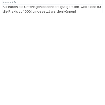
⭐⭐⭐⭐⭐ 5.00
⭐
Mir haben die Unterlagen besonders gut gefallen, weil diese für
R
die Praxis zu 100% umgesetzt werden können!
B