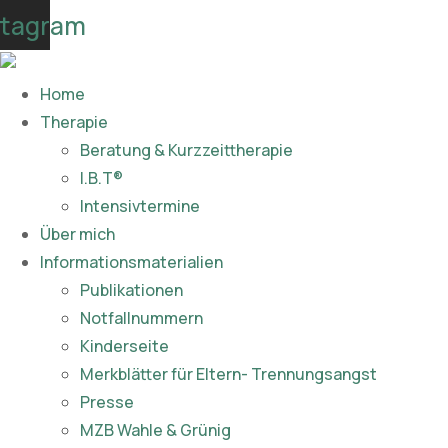
Skip
stagram
to
content
Home
Therapie
Beratung & Kurzzeittherapie
I.B.T®
Intensivtermine
Über mich
Informationsmaterialien
Publikationen​
Notfallnummern
Kinderseite
Merkblätter für Eltern- Trennungsangst
Presse
MZB Wahle & Grünig