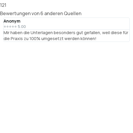
121
Bewertungen von 6 anderen Quellen
Anonym
T
⭐⭐⭐⭐⭐ 5.00
⭐
Mir haben die Unterlagen besonders gut gefallen, weil diese für
R
die Praxis zu 100% umgesetzt werden können!
B